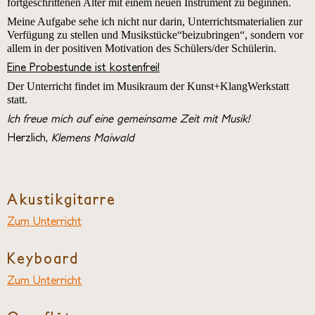
fortgeschrittenen Alter mit einem neuen Instrument zu beginnen.
Ferienprogramm
Meine Aufgabe sehe ich nicht nur darin, Unterrichtsmaterialien zur
Workshops
Verfügung zu stellen und Musikstücke“beizubringen“, sondern vor
allem in der positiven Motivation des Schülers/der Schülerin.
Kreative Geburtstage
Eine Probestunde ist kostenfrei!
Kontakt
Der Unterricht findet im Musikraum der Kunst+KlangWerkstatt
statt.
Ich freue mich auf eine gemeinsame Zeit mit Musik!
Herzlich,
Klemens Maiwald
Akustikgitarre
Zum Unterricht
Keyboard
Zum Unterricht