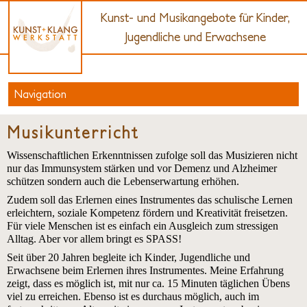
Kunst- und Musikangebote für Kinder,
Jugendliche und Erwachsene
Navigation
Musikunterricht
Startseite
Musikunterricht
Über uns
Akustikgitarre
Wissenschaftlichen Erkenntnissen zufolge soll das Musizieren nicht
Fotogalerie
Keyboard
nur das Immunsystem stärken und vor Demenz und Alzheimer
schützen sondern auch die Lebenserwartung erhöhen.
Anmeldung
Querflöte
Zudem soll das Erlernen eines Instrumentes das schulische Lernen
erleichtern, soziale Kompetenz fördern und Kreativität freisetzen.
Kunstkurse
Projekte
Für viele Menschen ist es einfach ein Ausgleich zum stressigen
Ausstellungen
Für Erwachsene
Alltag. Aber vor allem bringt es SPASS!
Seit über 20 Jahren begleite ich Kinder, Jugendliche und
Links
Für Kinder
Erwachsene beim Erlernen ihres Instrumentes. Meine Erfahrung
zeigt, dass es möglich ist, mit nur ca. 15 Minuten täglichen Übens
Workshops/Ferien
Honig
viel zu erreichen. Ebenso ist es durchaus möglich, auch im